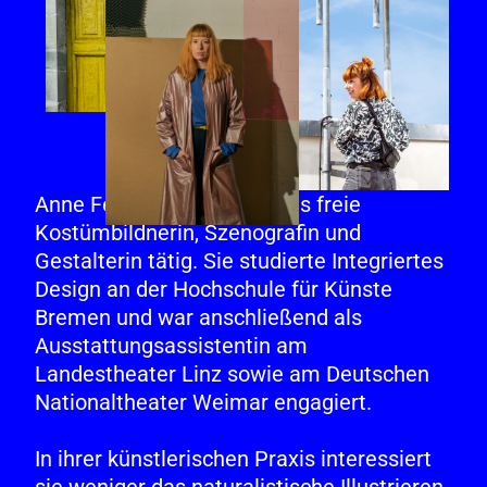
Anne Ferber ist seit 2019 als freie
Kostümbildnerin, Szenografin und
Gestalterin tätig. Sie studierte Integriertes
Design an der Hochschule für Künste
Bremen und war anschließend als
Ausstattungsassistentin am
Landestheater Linz sowie am Deutschen
Nationaltheater Weimar engagiert.
In ihrer künstlerischen Praxis interessiert